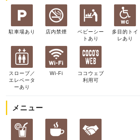
駐車場あり
店内禁煙
ベビーシー
多目的トイ
ト
あり
レ
あり
スロープ／
Wi-Fi
ココウェブ
エレベータ
利用可
ー
あり
メニュー