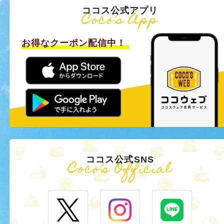
ココス公式アプリ
Coco’s App
お得なクーポン配信中！
ココス公式SNS
Coco’s Official