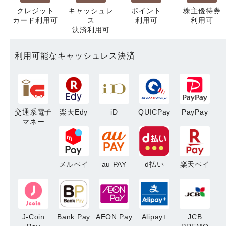
クレジット
キャッシュレ
ポイント
株主優待券
カード利用可
ス
利用可
利用可
決済利用可
利用可能なキャッシュレス決済
交通系電子
楽天Edy
iD
QUICPay
PayPay
マネー
メルペイ
au PAY
d払い
楽天ペイ
J-Coin
Bank Pay
AEON Pay
Alipay+
JCB