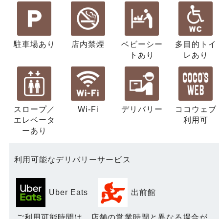
駐車場あり
店内禁煙
ベビーシー
多目的トイ
ト
あり
レ
あり
スロープ／
Wi-Fi
デリバリー
ココウェブ
エレベータ
利用可
ー
あり
利用可能なデリバリーサービス
Uber Eats
出前館
ご利用可能時間は、店舗の営業時間と異なる場合が