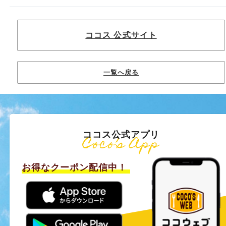
ココス 公式サイト
一覧へ戻る
ココス公式アプリ
Coco’s App
お得なクーポン配信中！