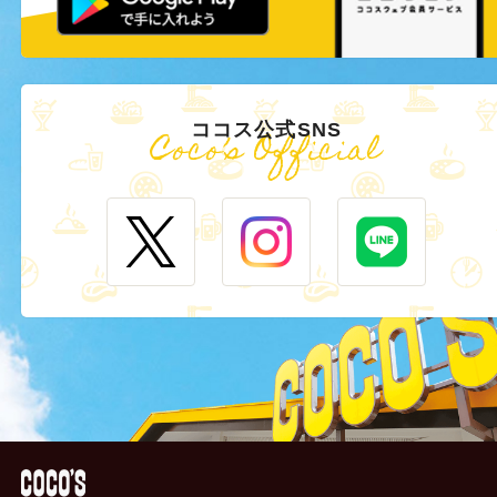
ココス公式SNS
Coco’s Official