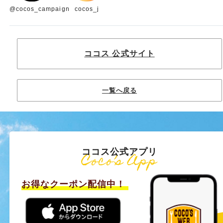
@cocos_campaign
cocos_j
ココス 公式サイト
一覧へ戻る
ココス公式アプリ
Coco’s App
お得なクーポン配信中！