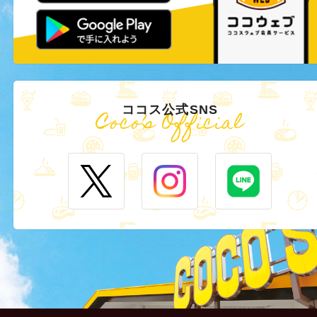
ココス公式SNS
Coco’s Official