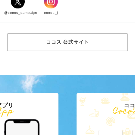
@cocos_campaign
cocos_j
ココス 公式サイト
アプリ
ココ
App
Coco’