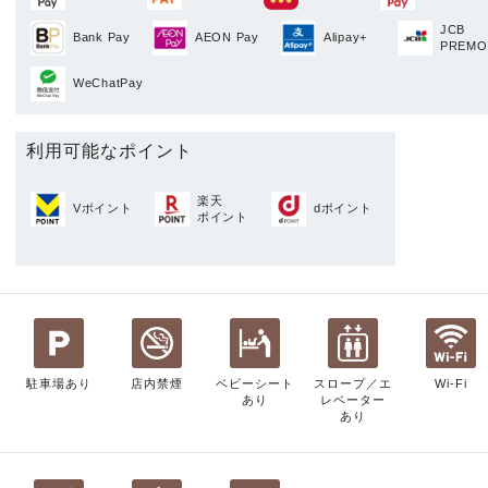
JCB
Bank Pay
AEON Pay
Alipay+
PREMO
WeChatPay
利用可能なポイント
楽天
Vポイント
dポイント
ポイント
駐車場あり
店内禁煙
ベビーシート
スロープ／エ
Wi-Fi
あり
レベーター
あり