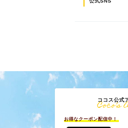
公式SNS
ココス公式
Coco’s 
お得なクーポン配信中！