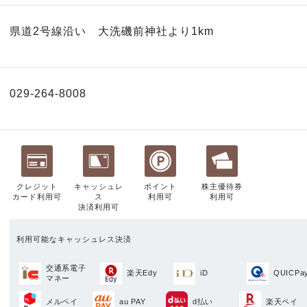
県道2号線沿い 大洗磯前神社より1km
029-264-8008
クレジット
キャッシュレ
ポイント
株主優待券
カード利用可
ス
利用可
利用可
決済利用可
利用可能なキャッシュレス決済
交通系電子
楽天Edy
iD
QUICPa
マネー
メルペイ
au PAY
d払い
楽天ペイ