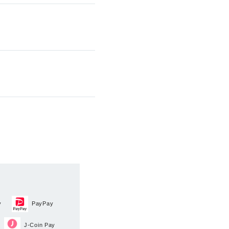
y
PayPay
J-Coin Pay