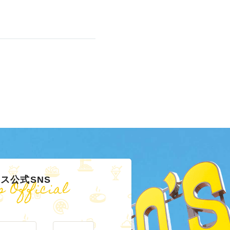
ス公式SNS
s Official