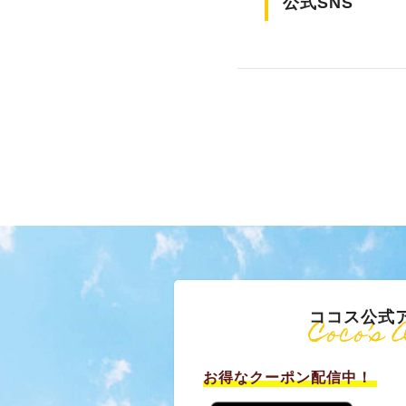
公式SNS
ココス公式
Coco’s 
お得なクーポン配信中！