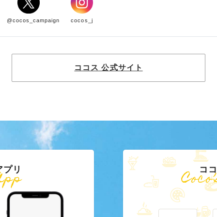
@cocos_campaign
cocos_j
ココス 公式サイト
アプリ
ココ
App
Coco’