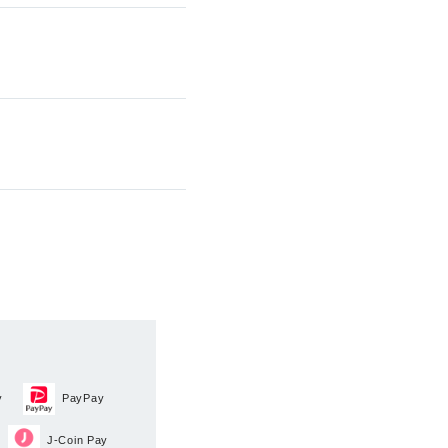
y
PayPay
J-Coin Pay