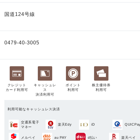
国道124号線
0479-40-3005
クレジット
キャッシュレ
ポイント
株主優待券
カード利用可
ス
利用可
利用可
決済利用可
利用可能なキャッシュレス決済
交通系電子
楽天Edy
iD
QUICPa
マネー
メルペイ
au PAY
d払い
楽天ペイ