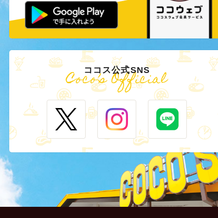
ココス公式SNS
Coco’s Official