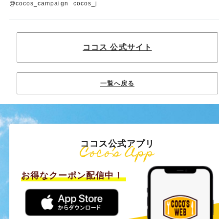
@cocos_campaign
cocos_j
ココス 公式サイト
一覧へ戻る
ココス公式アプリ
Coco’s App
お得なクーポン配信中！