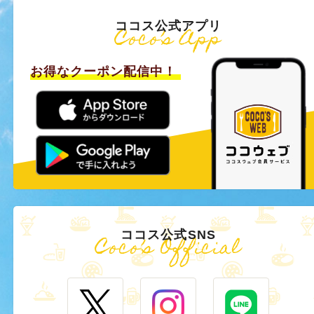
ココス公式アプリ
Coco’s App
お得なクーポン配信中！
ココス公式SNS
Coco’s Official